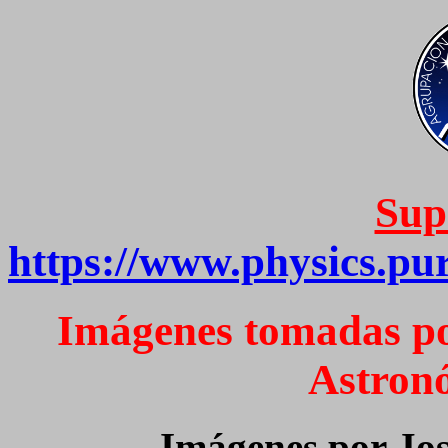
Sup
https://www.physics.pu
Imágenes tomadas po
Astron
Imágenes por Jos